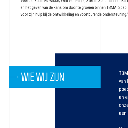
Veel dank aan Ed Wisse, Wim van Parijs, Stefan Schumann en Ba
en het geven van de kans om door te groeien binnen TBMA. Specia
voor zijn hulp bij de ontwikkeling en voortdurende ondersteuning.
TBMA
WIE WIJ ZIJN
van 
poed
en e
onze
een 