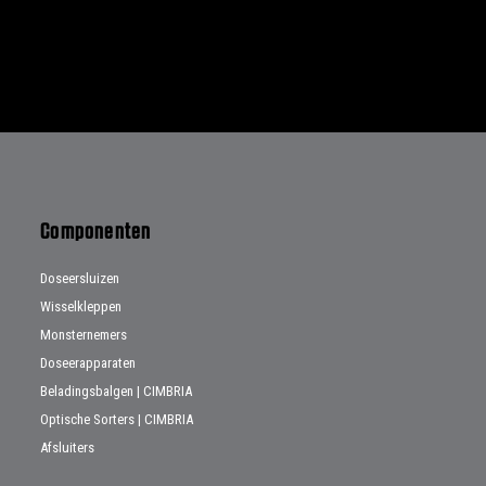
Componenten
Doseersluizen
Wisselkleppen
Monsternemers
Doseerapparaten
Beladingsbalgen | CIMBRIA
Optische Sorters | CIMBRIA
Afsluiters