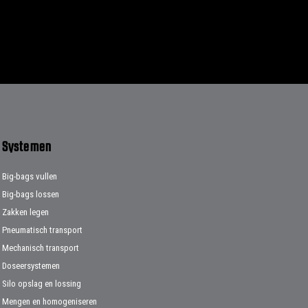
Systemen
Big-bags vullen
Big-bags lossen
Zakken legen
Pneumatisch transport
Mechanisch transport
Doseersystemen
Silo opslag en lossing
Mengen en homogeniseren