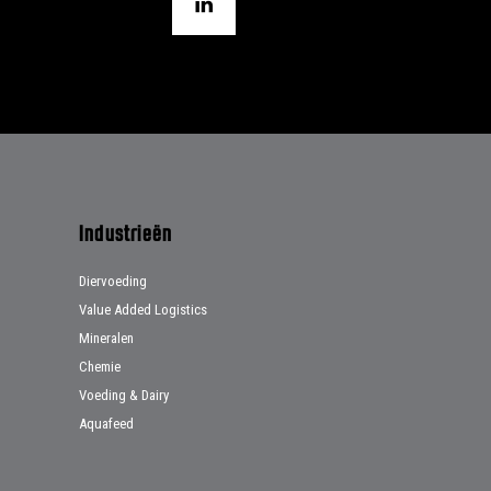
Industrieën
Diervoeding
Value Added Logistics
Mineralen
Chemie
Voeding & Dairy
Aquafeed