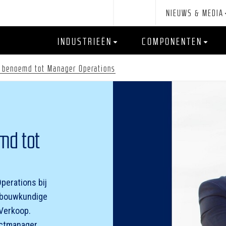
NIEUWS & MEDIA
INDUSTRIEËN
COMPONENTEN
 benoemd tot Manager Operations
md tot
perations bij
igbouwkundige
 Verkoop.
jectmanager