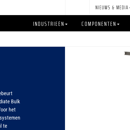
NIEUWS & MEDIA
INDUSTRIEËN
COMPONENTEN
ebeurt
diate Bulk
Voor het
e systemen
l te