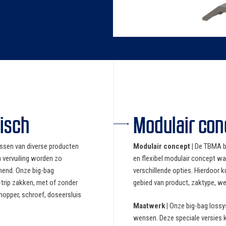
nisch
Modulair con
ssen van diverse producten
Modulair concept |
De TBMA bi
n vervuiling worden zo
en flexibel modulair concept w
mend. Onze big-bag
verschillende opties. Hierdoor 
-trip zakken, met of zonder
gebied van product, zaktype, w
 hopper, schroef, doseersluis
Maatwerk |
Onze big-bag loss
wensen. Deze speciale versies 