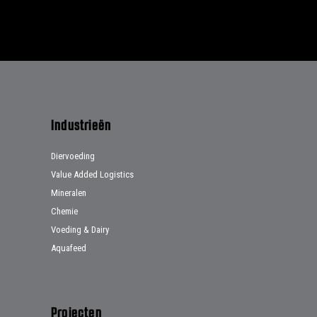
Industrieën
Diervoeding
Value Added Logistics
Mineralen
Chemie
Voeding & Dairy
Aquafeed
Projecten