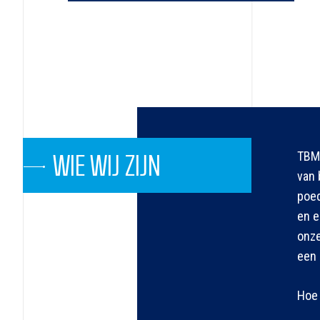
TBMA
WIE WIJ ZIJN
van 
poed
en e
onze
een 
Hoe 