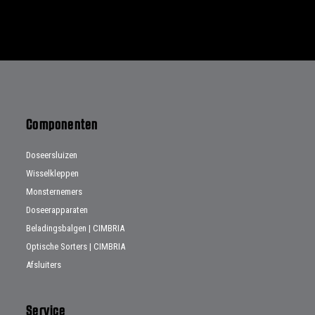
Componenten
Doseersluizen
Wisselkleppen
Monsternemers
Doseerapparaten
Beladingsbalgen | CIMBRIA
Optische Sorters | CIMBRIA
Afsluiters
Service