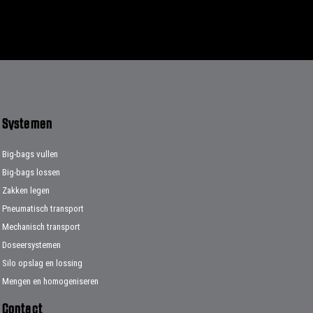
Systemen
Big-bags vullen
Big-bags lossen
Zakken legen
Pneumatisch transport
Mechanisch transport
Doseersystemen
Silo opslag en lossing
Mengen en homogeniseren
Contact