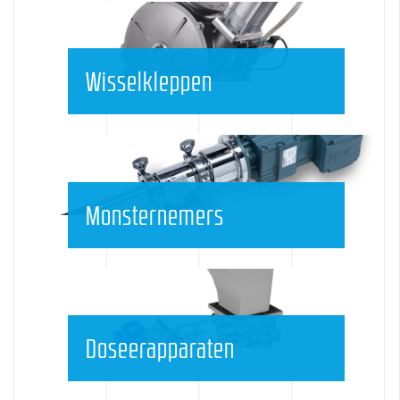
Wisselkleppen
Monsternemers
Doseerapparaten