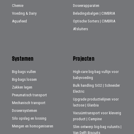
Chemie
Doseerapparaten
Voeding & Dairy
Beladingsbalgen | CIMBRIA
Aquafeed
Optische Sorters | CIMBRIA
Afsluiters
Systemen
Projecten
Big-bags vullen
High-care big-bag vullijn voor
babyvoeding
Big-bags lossen
Bulk handling SiO2 | Schneider
Zakken legen
Electric
Pneumatisch transport
Upgrade productielijnen voor
Mechanisch transport
lactose | Glanbia
Doseersystemen
Vacuümtransport voor kleverig
Silo opslag en lossing
product | Campine
Mengen en homogeniseren
Slim ontwerp big-bag vulunits |
Van Delft Biscuits