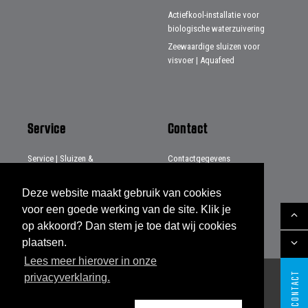
Actiefkool-installatie voor
biologische waterzuivering
Zeewaardige sluizen voor
visvoer | Aquafeed
Service
Contact
Service | Sluizen &
Contactgegevens
Wisselkleppen
Distributeurs
Service | Systemen & Projecten
Deze website maakt gebruik van cookies
Service | Beladingsbalgen
voor een goede werking van de site. Klik je
op akkoord? Dan stem je toe dat wij cookies
plaatsen.
Lees meer hierover in onze
CONTACT
privacyverklaring.
Sitemap
Disclaimer
Privacy verklaring