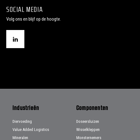
SOCIAL MEDIA
Volg ons en blijf op de hoogte.
Industrieën
Componenten
Diervoeding
Doseersluizen
Value Added Logistics
Wisselkleppen
Mineralen
Monsternemers