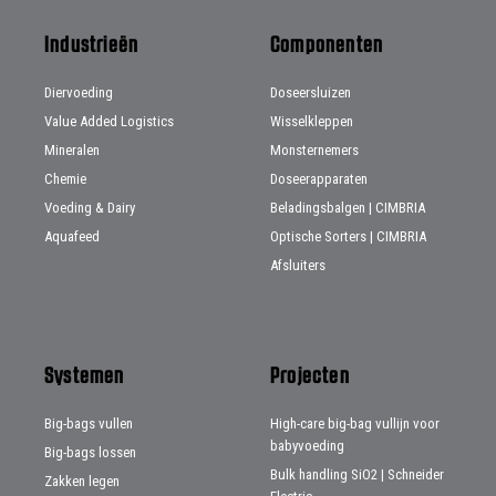
Industrieën
Componenten
Diervoeding
Doseersluizen
Value Added Logistics
Wisselkleppen
Mineralen
Monsternemers
Chemie
Doseerapparaten
Voeding & Dairy
Beladingsbalgen | CIMBRIA
Aquafeed
Optische Sorters | CIMBRIA
Afsluiters
Systemen
Projecten
Big-bags vullen
High-care big-bag vullijn voor
babyvoeding
Big-bags lossen
Bulk handling SiO2 | Schneider
Zakken legen