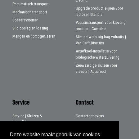
Electric
Pneumatisch transport
Upgrade productielijnen voor
Mechanisch transport
lactose | Glanbia
Doseersystemen
Vacuümtransport voor kleverig
Silo opslag en lossing
product | Campine
Mengen en homogeniseren
Slim ontwerp big-bag vulunits |
Van Delft Biscuits
Actiefkool-installatie voor
biologische waterzuivering
Zeewaardige sluizen voor
visvoer | Aquafeed
Service
Contact
Service | Sluizen &
Contactgegevens
Wisselkleppen
Distributeurs
Service | Systemen & Projecten
Deze website maakt gebruik van cookies
Service | Beladingsbalgen