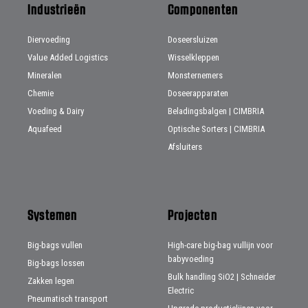
Industrieën
Componenten
Diervoeding
Doseersluizen
Value Added Logistics
Wisselkleppen
Mineralen
Monsternemers
Chemie
Doseerapparaten
Voeding & Dairy
Beladingsbalgen | CIMBRIA
Aquafeed
Optische Sorters | CIMBRIA
Afsluiters
Systemen
Projecten
Big-bags vullen
High-care big-bag vullijn voor
babyvoeding
Big-bags lossen
Bulk handling SiO2 | Schneider
Zakken legen
Electric
Pneumatisch transport