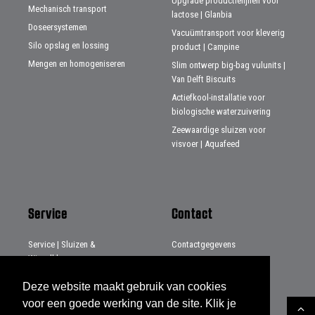
Upgrade productielijnen voor
Mechanisch transport
lactose | Glanbia
Doseersystemen
Vacuümtransport voor kleverig
Silo opslag en lossing
product | Campine
Mengen en homogeniseren
Slim ontwerp big-bag vulunits |
Van Delft Biscuits
Actiefkool-installatie voor
biologische waterzuivering
Zeewaardige sluizen voor
visvoer | Aquafeed
Service
Contact
Service | Sluizen &
Contactgegevens
Wisselkleppen
Distributeurs
Service | Systemen & Projecten
Deze website maakt gebruik van cookies
Service | Beladingsbalgen
voor een goede werking van de site. Klik je