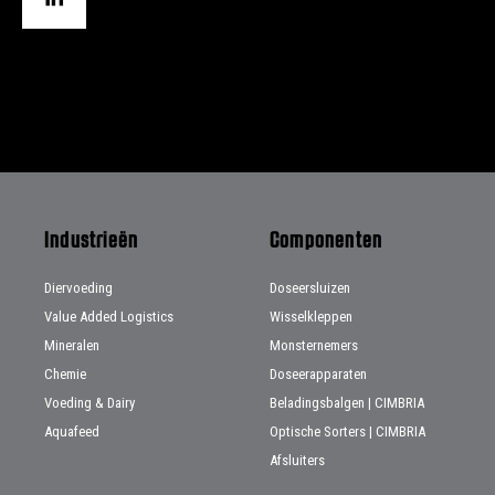
Industrieën
Componenten
Diervoeding
Doseersluizen
Value Added Logistics
Wisselkleppen
Mineralen
Monsternemers
Chemie
Doseerapparaten
Voeding & Dairy
Beladingsbalgen | CIMBRIA
Aquafeed
Optische Sorters | CIMBRIA
Afsluiters