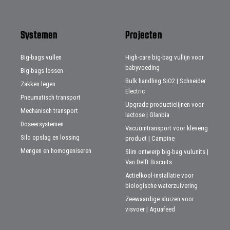
Systemen
Projecten
Big-bags vullen
High-care big-bag vullijn voor
babyvoeding
Big-bags lossen
Bulk handling SiO2 | Schneider
Zakken legen
Electric
Pneumatisch transport
Upgrade productielijnen voor
Mechanisch transport
lactose | Glanbia
Doseersystemen
Vacuümtransport voor kleverig
Silo opslag en lossing
product | Campine
Mengen en homogeniseren
Slim ontwerp big-bag vulunits |
Van Delft Biscuits
Actiefkool-installatie voor
biologische waterzuivering
Zeewaardige sluizen voor
visvoer | Aquafeed