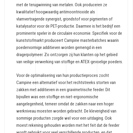
met de terugwinning van metalen. Ook produceren ze
kwalitatief hoogwaardig antimoontrioxide als
vlamvertragende synergist, grondstof voor pigmenten of
katalysator voor de PET-productie. Daarmee is het bedrijf een
prominente speler in de circulaire economie. Specifiek voor de
kunststofmarkt produceert Campine masterbatches waarin
poedervormige additieven worden gemengd in een
dragerpolymeer. Zo ontzorgen zij hun klanten op het gebied
van veilige verwerking van stoffige en ATEX-gevoelige poeders.
Voor de optimalisering van hun productieproces zocht
Campine een alternatief voor het rechtstreeks storten van
zakken met additieven in een gravimetrische feeder. Dit
bijvullen was een stoffige en niet-ergonomische
aangelegenheid, temeer omdat de zakken naar een hoger
werkniveau moesten worden gebracht. De kleverigheid van
sommige producten zorgde wel voor een uitdaging. Ook
moest rekening gehouden worden met het feit dat de feeder
wordt gebruikt voor veel verschillende producten, en dat