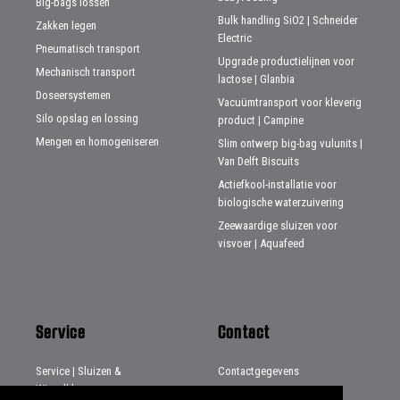
Big-bags lossen
Bulk handling SiO2 | Schneider
Zakken legen
Electric
Pneumatisch transport
Upgrade productielijnen voor
Mechanisch transport
lactose | Glanbia
Doseersystemen
Vacuümtransport voor kleverig
Silo opslag en lossing
product | Campine
Mengen en homogeniseren
Slim ontwerp big-bag vulunits |
Van Delft Biscuits
Actiefkool-installatie voor
biologische waterzuivering
Zeewaardige sluizen voor
visvoer | Aquafeed
Service
Contact
Service | Sluizen &
Contactgegevens
Wisselkleppen
Distributeurs