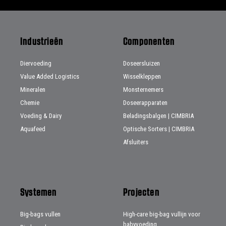
Industrieën
Componenten
Diervoeding
Doseersluizen
Value Added Logistics
Wisselkleppen
Mineralen
Monsternemers
Chemie
Doseerapparaten
Voeding & Dairy
Beladingsbalgen | CIMBRIA
Aquafeed
Optische Sorters | CIMBRIA
Afsluiters
Systemen
Projecten
Big-bags vullen
High-care big-bag vullijn voor
babyvoeding