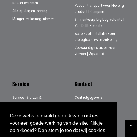
Doseersystemen
Vacuümtransport voor kleverig
Silo opslag en lossing
product | Campine
Mengen en homogeniseren
Slim ontwerp big-bag vulunits |
Van Delft Biscuits
Actiefkool-installatie voor
biologische waterzuivering
Zeewaardige sluizen voor
visvoer | Aquafeed
Service
Contact
Service | Sluizen &
Contactgegevens
Wisselkleppen
Distributeurs
Service | Systemen & Projecten
Deze website maakt gebruik van cookies
Service | Beladingsbalgen
voor een goede werking van de site. Klik je
op akkoord? Dan stem je toe dat wij cookies