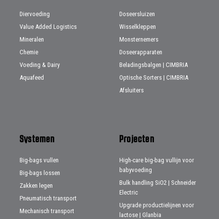
Diervoeding
Doseersluizen
Value Added Logistics
Wisselkleppen
Mineralen
Monsternemers
Chemie
Doseerapparaten
Voeding & Dairy
Beladingsbalgen | CIMBRIA
Aquafeed
Optische Sorters | CIMBRIA
Afsluiters
Systemen
Projecten
Big-bags vullen
High-care big-bag vullijn voor
babyvoeding
Big-bags lossen
Bulk handling SiO2 | Schneider
Zakken legen
Electric
Pneumatisch transport
Upgrade productielijnen voor
Mechanisch transport
lactose | Glanbia