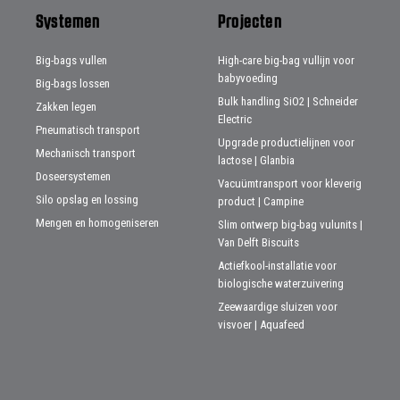
Systemen
Projecten
Big-bags vullen
High-care big-bag vullijn voor
babyvoeding
Big-bags lossen
Bulk handling SiO2 | Schneider
Zakken legen
Electric
Pneumatisch transport
Upgrade productielijnen voor
Mechanisch transport
lactose | Glanbia
Doseersystemen
Vacuümtransport voor kleverig
Silo opslag en lossing
product | Campine
Mengen en homogeniseren
Slim ontwerp big-bag vulunits |
Van Delft Biscuits
Actiefkool-installatie voor
biologische waterzuivering
Zeewaardige sluizen voor
visvoer | Aquafeed