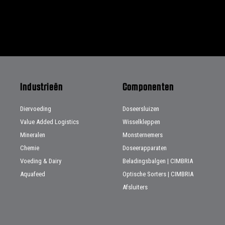
Industrieën
Componenten
Diervoeding
Doseersluizen
Value Added Logistics
Wisselkleppen
Mineralen
Monsternemers
Chemie
Doseerapparaten
Voeding & Dairy
Beladingsbalgen | CIMBRIA
Aquafeed
Optische Sorters | CIMBRIA
Afsluiters