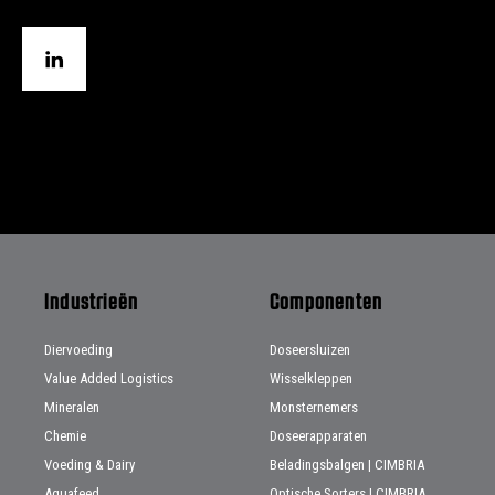
Industrieën
Componenten
Diervoeding
Doseersluizen
Value Added Logistics
Wisselkleppen
Mineralen
Monsternemers
Chemie
Doseerapparaten
Voeding & Dairy
Beladingsbalgen | CIMBRIA
Aquafeed
Optische Sorters | CIMBRIA