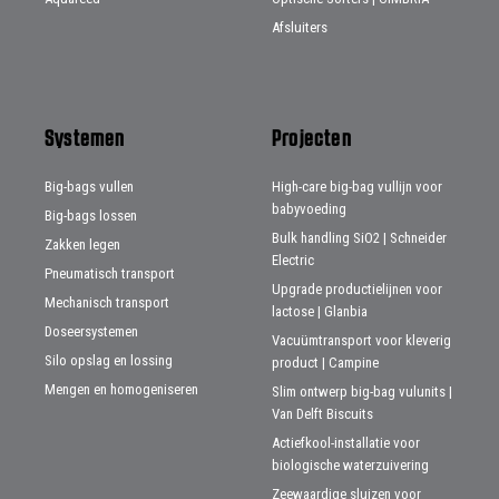
Afsluiters
Systemen
Projecten
Big-bags vullen
High-care big-bag vullijn voor
babyvoeding
Big-bags lossen
Bulk handling SiO2 | Schneider
Zakken legen
Electric
Pneumatisch transport
Upgrade productielijnen voor
Mechanisch transport
lactose | Glanbia
Doseersystemen
Vacuümtransport voor kleverig
Silo opslag en lossing
product | Campine
Mengen en homogeniseren
Slim ontwerp big-bag vulunits |
Van Delft Biscuits
Actiefkool-installatie voor
biologische waterzuivering
Zeewaardige sluizen voor