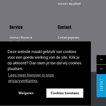
visvoer | Aquafeed
Service
Contact
Service | Sluizen &
Contactgegevens
Wisselkleppen
Distributeurs
Service | Systemen & Projecten
Deze website maakt gebruik van cookies
Service | Beladingsbalgen
voor een goede werking van de site. Klik je
op akkoord? Dan stem je toe dat wij cookies
plaatsen.
Lees meer hierover in onze
CONTACT
privacyverklaring.
Sitemap
Disclaimer
Privacy verklaring
Legal notes
Leveringsvoorwaarden
Weigeren
Cookies toestaan
Website by The Cre8ion.Lab